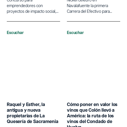
Concurso para
Nickel celebró en
emprendedores con
Navalafuente la primera
proyectos de impacto social,
Carrera del Efectivo para
económico y ambiental en
visibilizar la exclusión bancaria
zonas rurales, que ofrece
en España.
premios, financiación y
Escuchar
Escuchar
asesoramiento especializado.
Raquel y Esther, la
Cómo poner en valor los
antigua y nueva
vinos que Colón llevó a
propietarias de La
América: la ruta de los
Quesería de Sacramenia
vinos del Condado de