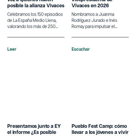
posible la alianza Vivaces
Vivaces en 2026
Celebramos los 150 episodios
Nombramos a Juanma
de La España Medio Llena,
Rodríguez Jurado e Inés
valorando los más de 250
Romay para impulsar el
proyectos impulsados.
desarrollo y la cohesión del
medio rural en 2026.
Leer
Escuchar
Presentamos junto a EY
Pueblo Fest Camp: cómo
el informe ¿Es posible
llevar a los jóvenes a vivir