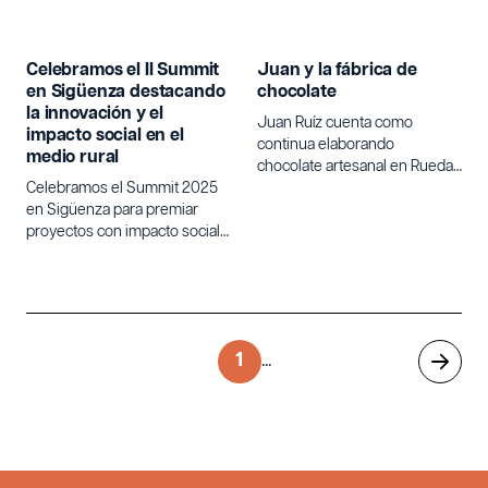
Celebramos el II Summit
Juan y la fábrica de
en Sigüenza destacando
chocolate
la innovación y el
Juan Ruíz cuenta como
impacto social en el
continua elaborando
medio rural
chocolate artesanal en Rueda
Celebramos el Summit 2025
con las mismas maquinas que
en Sigüenza para premiar
uso su bisabuelo en 1918.
proyectos con impacto social y
ambiental en el medio rural,
junto a autoridades,
emprendedores y empresas.
1
...