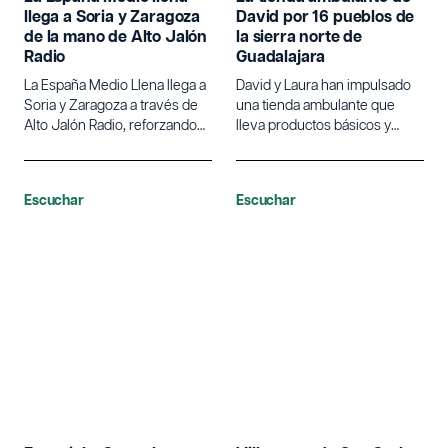
llega a Soria y Zaragoza
David por 16 pueblos de
de la mano de Alto Jalón
la sierra norte de
Radio
Guadalajara
La España Medio Llena llega a
David y Laura han impulsado
Soria y Zaragoza a través de
una tienda ambulante que
Alto Jalón Radio, reforzando
lleva productos básicos y
su apuesta por el desarrollo
frescos a más de 15 pueblos
rural y la lucha contra la
de la sierra norte de
despoblación.
Guadalajara, transformando la
Escuchar
Escuchar
vida rural de la zona.