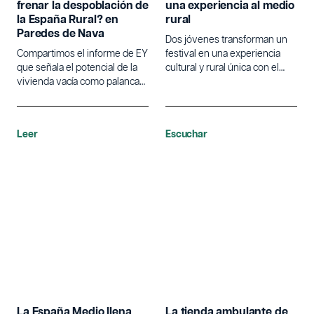
frenar la despoblación de
una experiencia al medio
la España Rural? en
rural
Paredes de Nava
Dos jóvenes transforman un
Compartimos el informe de EY
festival en una experiencia
que señala el potencial de la
cultural y rural única con el
vivienda vacía como palanca
Pueblo Fest Camp en un
para frenar la despoblación y
pueblo de Soria.
revitalizar el medio rural.
Leer
Escuchar
La España Medio llena
La tienda ambulante de