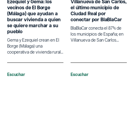
Ezequiel y Gema: los
Villanueva de San Carlos,
vecinos de El Borge
el último municipio de
(Málaga) que ayudan a
Ciudad Real por
buscar vivienda a quien
conectar por BlaBlaCar
se quiere marchar a su
BlaBlaCar conecta el 87% de
pueblo
los municipios de España; en
Gema y Ezequiel crean en El
Villanueva de San Carlos
Borge (Málaga) una
descubrimos cómo se mueve
cooperativa de vivienda rural
el 13% restante y sus
para facilitar que nuevas
proyectos locales.
personas puedan instalarse
en el pueblo.
Escuchar
Escuchar