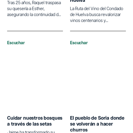
Huelva
Tras 25 años, Raquel traspasa
su quesería a Esther,
La Ruta del Vino del Condado
asegurando la continuidad de
de Huelva busca revalorizar
su proyecto de vida en el
vinos centenarios y
entorno rural.
diversificar el turismo en la
provincia.
Escuchar
Escuchar
Cuidar nuestros bosques
El pueblo de Soria donde
a través de las setas
se volverán a hacer
churros
Jaime ha transformado su