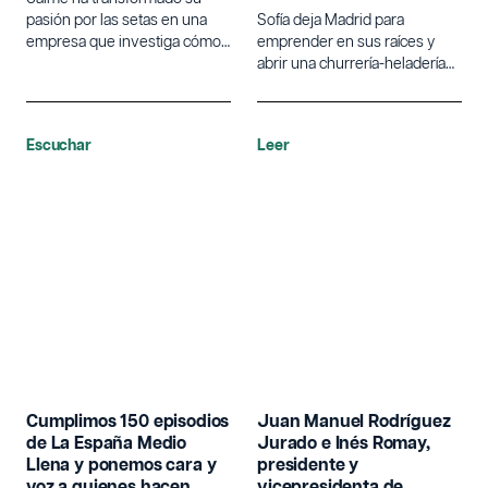
pasión por las setas en una
Sofía deja Madrid para
empresa que investiga cómo
emprender en sus raíces y
la microbiota del suelo puede
abrir una churrería-heladería
fortalecer y regenerar los
sin gluten en San Esteban de
ecosistemas forestales.
Gormaz.
Escuchar
Leer
Cumplimos 150 episodios
Juan Manuel Rodríguez
de La España Medio
Jurado e Inés Romay,
Llena y ponemos cara y
presidente y
voz a quienes hacen
vicepresidenta de