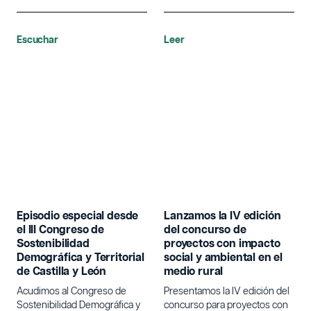
los 60.000 núcleos de
población de España para
quienes buscan un cambio de
Escuchar
Leer
vida.
Episodio especial desde
Lanzamos la IV edición
el III Congreso de
del concurso de
Sostenibilidad
proyectos con impacto
Demográfica y Territorial
social y ambiental en el
de Castilla y León
medio rural
Acudimos al Congreso de
Presentamos la IV edición del
Sostenibilidad Demográfica y
concurso para proyectos con