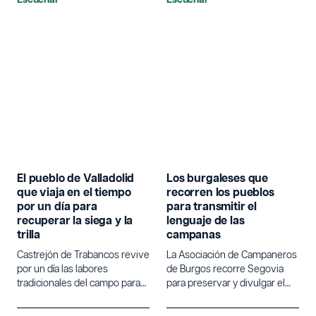
El pueblo de Valladolid
Los burgaleses que
que viaja en el tiempo
recorren los pueblos
por un día para
para transmitir el
recuperar la siega y la
lenguaje de las
trilla
campanas
Castrejón de Trabancos revive
La Asociación de Campaneros
por un día las labores
de Burgos recorre Segovia
tradicionales del campo para
para preservar y divulgar el
poner en valor la agricultura.
lenguaje tradicional de las
campanas.