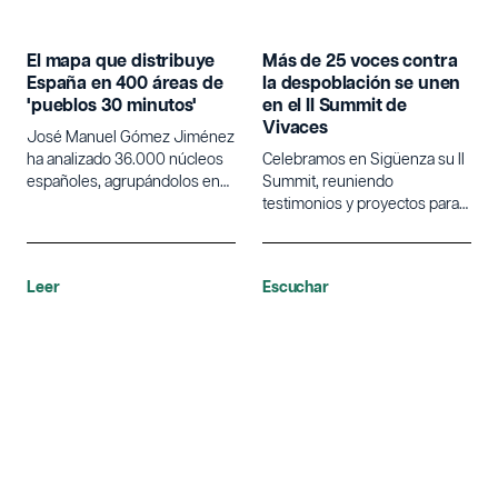
El mapa que distribuye
Más de 25 voces contra
España en 400 áreas de
la despoblación se unen
'pueblos 30 minutos'
en el II Summit de
Vivaces
José Manuel Gómez Jiménez
ha analizado 36.000 núcleos
Celebramos en Sigüenza su II
españoles, agrupándolos en
Summit, reuniendo
600 áreas para identificar su
testimonios y proyectos para
acceso a servicios.
analizar si los datos apuntan a
un cambio de tendencia en la
despoblación rural en España.
Leer
Escuchar