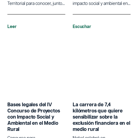
Territorial para conocer, junto a
impacto social y ambiental en
sus protagonistas, el presente
el medio rural, abierto hasta el
y futuro del medio rural en
30 de junio.
Castilla y León.
Leer
Escuchar
Bases legales del IV
La carrera de 7,4
Concurso de Proyectos
kilómetros que quiere
con Impacto Social y
sensibilizar sobre la
Ambiental en el Medio
exclusión financiera en el
Rural
medio rural