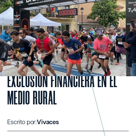
exclusión financiera en el medio rural
LA CARRERA DE 7,4
KILÓMETROS QUE QUIERE
SENSIBILIZAR SOBRE LA
EXCLUSIÓN FINANCIERA EN EL
MEDIO RURAL
Escrito por:
Vivaces