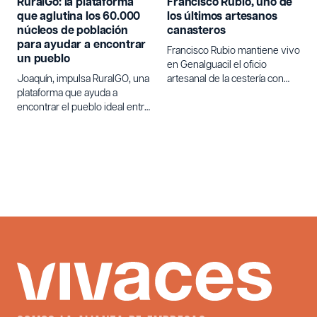
RuralGo: la plataforma
Francisco Rubio, uno de
que aglutina los 60.000
los últimos artesanos
núcleos de población
canasteros
para ayudar a encontrar
Francisco Rubio mantiene vivo
un pueblo
en Genalguacil el oficio
Joaquín, impulsa RuralGO, una
artesanal de la cestería con
plataforma que ayuda a
varetas de olivo.
encontrar el pueblo ideal entre
los 60.000 núcleos de
población de España para
quienes buscan un cambio de
vida.