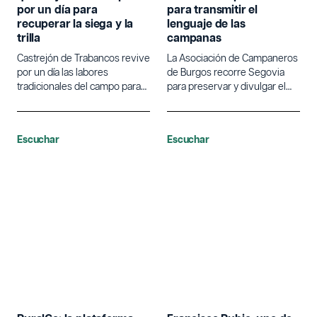
por un día para
para transmitir el
recuperar la siega y la
lenguaje de las
trilla
campanas
Castrejón de Trabancos revive
La Asociación de Campaneros
por un día las labores
de Burgos recorre Segovia
tradicionales del campo para
para preservar y divulgar el
poner en valor la agricultura.
lenguaje tradicional de las
campanas.
Escuchar
Escuchar