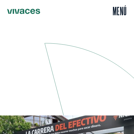
MENÚ
Inicio
Escuchar
La carrera de 7,4 kilómetros que quiere sensibilizar sobre la
/
/