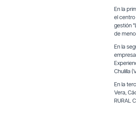
En la pr
el centro
gestión 
de menos
En la se
empresa 
Experien
Chulilla (
En la ter
Vera, Các
RURAL Co