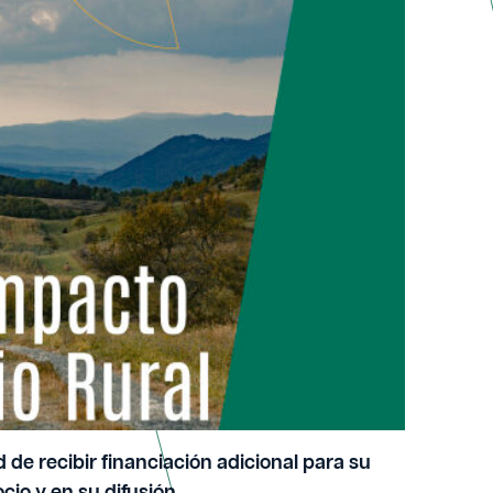
 junio.
cultura; sector primario; innovación social
 de recibir financiación adicional para su