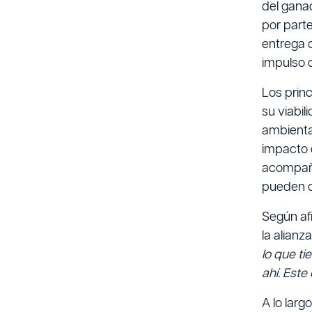
del gana
por part
entrega 
impulso 
Los princ
su viabil
ambiental
impacto 
acompaña
pueden c
Según af
la alianz
lo que ti
ahí. Este
A lo lar