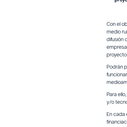
proye
Con el o
medio ru
difusión 
empresa 
proyecto
Podrán p
funciona
medioamb
Para ello
y/o tecno
En cada 
financiac