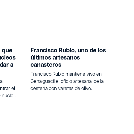
a que
Francisco Rubio, uno de los
úcleos
últimos artesanos
dar a
canasteros
Francisco Rubio mantiene vivo en
na
Genalguacil el oficio artesanal de la
trar el
cestería con varetas de olivo.
0 núcleos
 quienes