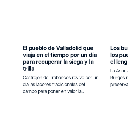
El pueblo de Valladolid que
Los bu
viaja en el tiempo por un día
los pu
para recuperar la siega y la
el len
trilla
La Asoc
Castrejón de Trabancos revive por un
Burgos r
día las labores tradicionales del
preservar
campo para poner en valor la
tradicio
agricultura.