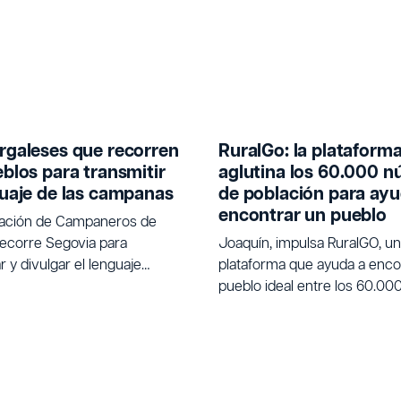
rgaleses que recorren
RuralGo: la plataform
eblos para transmitir
aglutina los 60.000 n
guaje de las campanas
de población para ayu
encontrar un pueblo
iación de Campaneros de
ecorre Segovia para
Joaquín, impulsa RuralGO, u
 y divulgar el lenguaje
plataforma que ayuda a encon
nal de las campanas.
pueblo ideal entre los 60.00
de población de España para
buscan un cambio de vida.