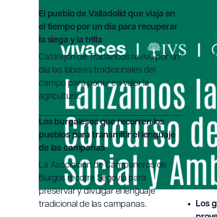
SOCIA
El pueblo de Valladolid que viaja en
el tiempo por un día para recuperar
la siega y la trilla
Escrito po
Castrejón de Trabancos revive por un
día las labores tradicionales del
campo para poner en valor la
Fecha de
agricultura.
Los burgaleses que recorren los
pueblos para transmitir el lenguaje
de las campanas
Abier
La Asociación de Campaneros de
Se es
Burgos recorre Segovia para
y/o t
preservar y divulgar el lenguaje
Los g
tradicional de las campanas.