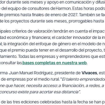
dor durante seis meses y apoyo en comunicación y difusi
e del equipo de consultores de Harmon. Estas horas podr
de premios hasta finales de enero de 2027. También se fa
de los proyectos durante seis meses, prorrogables hasta
ipales criterios de valoración tendrán en cuenta el impact
idad económica y financiera; el carácter innovador de la ini
; la integración del enfoque de género en el modelo de ne
que el premio pueda tener en el desarrollo del proyecto,
miento. Todas las empresas y emprendedores que estén
onsultar las
bases completas en nuestra web
.
irma Juan Manuel Rodríguez, presidente de
Vivaces
, es
a de empresas por el medio rural. “
El talento emprendedor
ene que hacer, necesita acceso: a financiación, a redes,
 concurso existe para acortar esa distancia”.
go de las tres ediciones celebradas hasta la fecha se ha