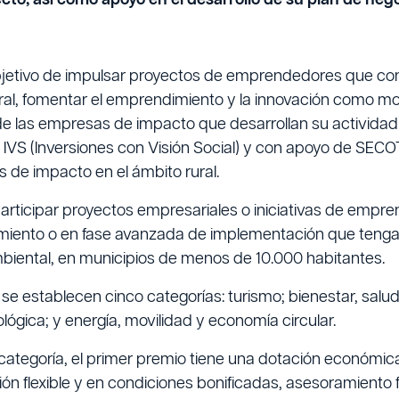
cto, así como apoyo en el desarrollo de su plan de nego
bjetivo de impulsar proyectos de emprendedores que cont
ral, fomentar el emprendimiento y la innovación como m
de las empresas de impacto que desarrollan su actividad 
IVS (Inversiones con Visión Social) y con apoyo de SECOT
s de impacto en el ámbito rural.
articipar proyectos empresariales o iniciativas de empr
miento o en fase avanzada de implementación que tengan
iental, en municipios de menos de 10.000 habitantes.
, se establecen cinco categorías: turismo; bienestar, salud
lógica; y energía, movilidad y economía circular.
categoría, el primer premio tiene una dotación económi
ión flexible y en condiciones bonificadas, asesoramiento 