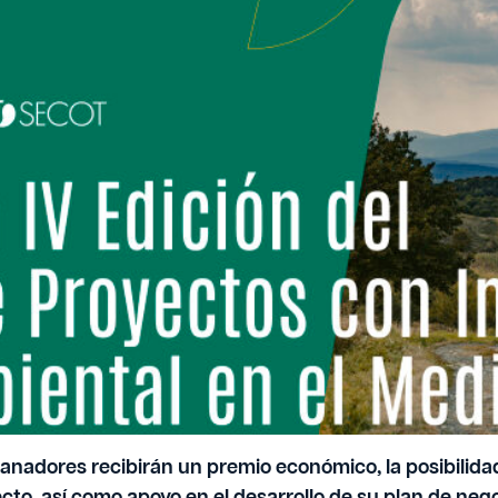
L Y AMBIENTAL EN EL MEDIO RURAL
r:
Vivaces
 Publicación:
18/5/2026
to el plazo para presentar candidaturas hasta el 30 de
tablecen cinco categorías: turismo; bienestar, salud y 
ecnológica; y energía, movilidad y economía circular.
anadores recibirán un premio económico, la posibilidad