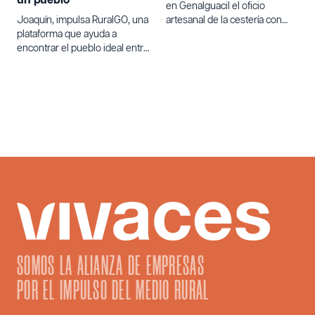
un pueblo
en Genalguacil el oficio
Joaquín, impulsa RuralGO, una
artesanal de la cestería con
plataforma que ayuda a
varetas de olivo.
encontrar el pueblo ideal entre
los 60.000 núcleos de
población de España para
quienes buscan un cambio de
vida.
SOMOS LA ALIANZA DE EMPRESAS
POR EL IMPULSO DEL MEDIO RURAL