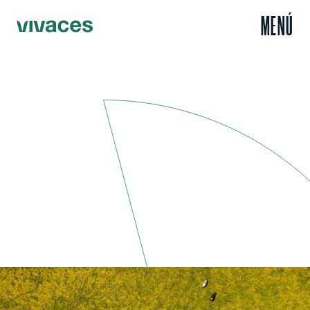
MENÚ
Inicio
Leer
Vivaces estrena blog
/
/