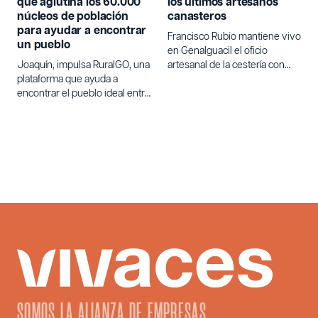
que aglutina los 60.000
los últimos artesanos
núcleos de población
canasteros
para ayudar a encontrar
Francisco Rubio mantiene vivo
un pueblo
en Genalguacil el oficio
Joaquín, impulsa RuralGO, una
artesanal de la cestería con
plataforma que ayuda a
varetas de olivo.
encontrar el pueblo ideal entre
los 60.000 núcleos de
población de España para
quienes buscan un cambio de
vida.
SOMOS LA ALIANZA DE EMPRESAS