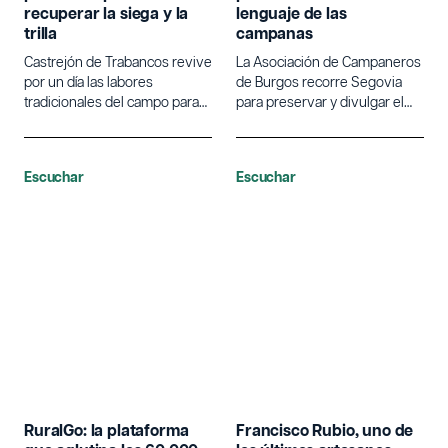
recuperar la siega y la
lenguaje de las
trilla
campanas
Castrejón de Trabancos revive
La Asociación de Campaneros
por un día las labores
de Burgos recorre Segovia
tradicionales del campo para
para preservar y divulgar el
poner en valor la agricultura.
lenguaje tradicional de las
campanas.
Escuchar
Escuchar
RuralGo: la plataforma
Francisco Rubio, uno de