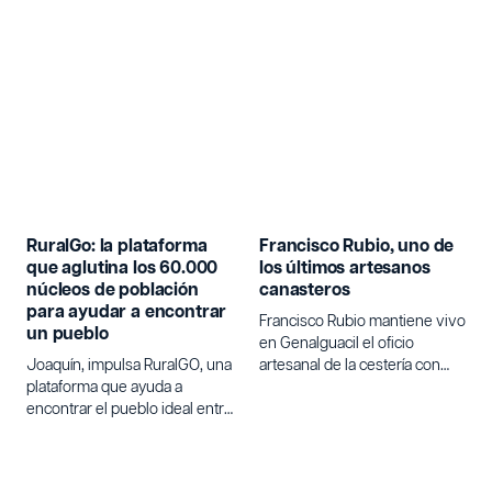
RuralGo: la plataforma
Francisco Rubio, uno de
que aglutina los 60.000
los últimos artesanos
núcleos de población
canasteros
para ayudar a encontrar
Francisco Rubio mantiene vivo
un pueblo
en Genalguacil el oficio
Joaquín, impulsa RuralGO, una
artesanal de la cestería con
plataforma que ayuda a
varetas de olivo.
encontrar el pueblo ideal entre
los 60.000 núcleos de
población de España para
quienes buscan un cambio de