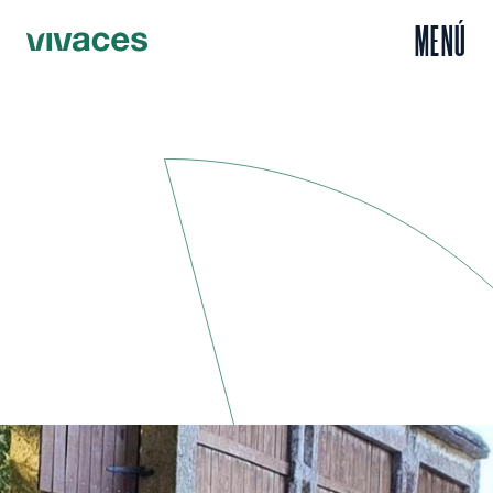
MENÚ
Inicio
Escuchar
Rural Hackers: aprender competencias digitales desde el
/
/