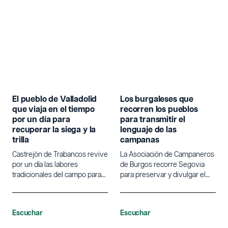
El pueblo de Valladolid
Los burgaleses que
que viaja en el tiempo
recorren los pueblos
por un día para
para transmitir el
recuperar la siega y la
lenguaje de las
trilla
campanas
Castrejón de Trabancos revive
La Asociación de Campaneros
por un día las labores
de Burgos recorre Segovia
tradicionales del campo para
para preservar y divulgar el
poner en valor la agricultura.
lenguaje tradicional de las
campanas.
Escuchar
Escuchar