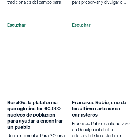
tradicionales del campo para
para preservar y divulgar el
poner en valor la agricultura.
lenguaje tradicional de las
campanas.
Escuchar
Escuchar
RuralGo: la plataforma
Francisco Rubio, uno de
que aglutina los 60.000
los últimos artesanos
núcleos de población
canasteros
para ayudar a encontrar
Francisco Rubio mantiene vivo
un pueblo
en Genalguacil el oficio
Joaquín, impulsa RuralGO, una
artesanal de la cestería con