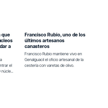
a que
Francisco Rubio, uno de los
úcleos
últimos artesanos
dar a
canasteros
Francisco Rubio mantiene vivo en
na
Genalguacil el oficio artesanal de la
trar el
cestería con varetas de olivo.
0 núcleos
 quienes