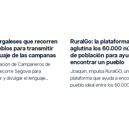
rgaleses que recorren
RuralGo: la plataform
eblos para transmitir
aglutina los 60.000 n
guaje de las campanas
de población para ayu
encontrar un pueblo
iación de Campaneros de
ecorre Segovia para
Joaquín, impulsa RuralGO, u
 y divulgar el lenguaje
plataforma que ayuda a encon
nal de las campanas.
pueblo ideal entre los 60.00
de población de España para
buscan un cambio de vida.