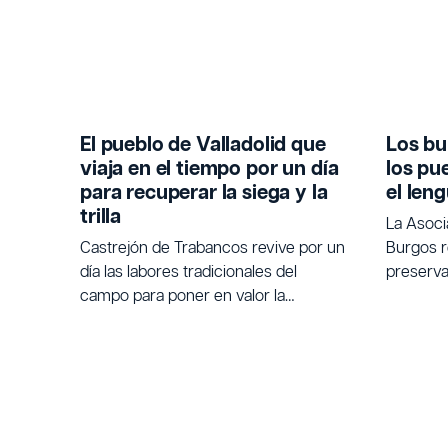
El pueblo de Valladolid que
Los bu
viaja en el tiempo por un día
los pu
para recuperar la siega y la
el len
trilla
La Asoc
Castrejón de Trabancos revive por un
Burgos r
día las labores tradicionales del
preservar
campo para poner en valor la
tradicio
agricultura.