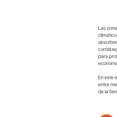
Las zona
climático
absorber
cortafueg
para pro
economía
En este 
entre med
de la Ser