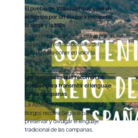
SOSTE
El pueblo de Valladolid que viaja en
el tiempo por un día para recuperar
la siega y la trilla
Escrito po
Castrejón de Trabancos revive por un
día las labores tradicionales del
campo para poner en valor la
Fecha de
agricultura.
Los burgaleses que recorren los
pueblos para transmitir el lenguaje
de las campanas
La Asociación de Campaneros de
Burgos recorre Segovia para
preservar y divulgar el lenguaje
tradicional de las campanas.