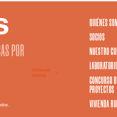
QUIÉNES SO
SOCIOS
SAS POR
NUESTRO CO
LABORATORIO
Quiénes
somos
CONCURSO D
PROYECTOS
VIVIENDA R
ados.