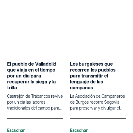
El pueblo de Valladolid
Los burgaleses que
que viaja en el tiempo
recorren los pueblos
por un día para
para transmitir el
recuperar la siega y la
lenguaje de las
trilla
campanas
Castrejón de Trabancos revive
La Asociación de Campaneros
por un día las labores
de Burgos recorre Segovia
tradicionales del campo para
para preservar y divulgar el
poner en valor la agricultura.
lenguaje tradicional de las
campanas.
Escuchar
Escuchar