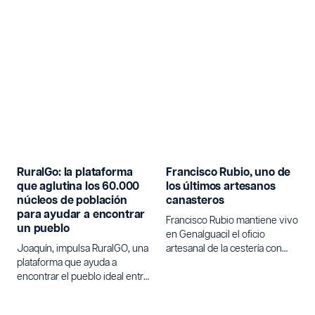
RuralGo: la plataforma
Francisco Rubio, uno de
que aglutina los 60.000
los últimos artesanos
núcleos de población
canasteros
para ayudar a encontrar
Francisco Rubio mantiene vivo
un pueblo
en Genalguacil el oficio
Joaquín, impulsa RuralGO, una
artesanal de la cestería con
plataforma que ayuda a
varetas de olivo.
encontrar el pueblo ideal entre
los 60.000 núcleos de
población de España para