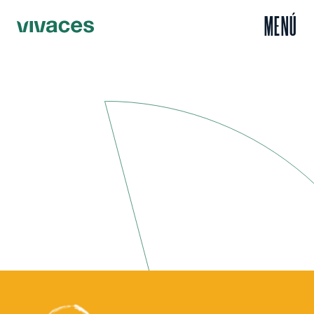
MENÚ
Inicio
Leer
Nexodos y Mayumana Spain, primeros proyectos culturales en
/
/