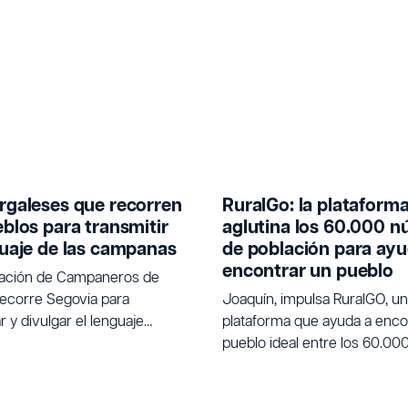
rgaleses que recorren
RuralGo: la plataform
eblos para transmitir
aglutina los 60.000 n
guaje de las campanas
de población para ayu
encontrar un pueblo
iación de Campaneros de
ecorre Segovia para
Joaquín, impulsa RuralGO, u
 y divulgar el lenguaje
plataforma que ayuda a encon
nal de las campanas.
pueblo ideal entre los 60.00
de población de España para
buscan un cambio de vida.