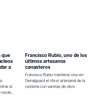
a que
Francisco Rubio, uno de los
úcleos
últimos artesanos
dar a
canasteros
Francisco Rubio mantiene vivo en
na
Genalguacil el oficio artesanal de la
trar el
cestería con varetas de olivo.
0 núcleos
 quienes