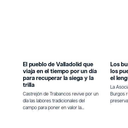
El pueblo de Valladolid que
Los bu
viaja en el tiempo por un día
los pu
para recuperar la siega y la
el len
trilla
La Asoc
Castrejón de Trabancos revive por un
Burgos r
día las labores tradicionales del
preservar
campo para poner en valor la
tradicio
agricultura.