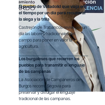
CULT
El pueblo de Valladolid que viaja en
el tiempo por un día para recuperar
la siega y la trilla
Escrito po
Castrejón de Trabancos revive por un
día las labores tradicionales del
campo para poner en valor la
Fecha de
agricultura.
Los burgaleses que recorren los
pueblos para transmitir el lenguaje
de las campanas
La Asociación de Campaneros de
Burgos recorre Segovia para
preservar y divulgar el lenguaje
tradicional de las campanas.