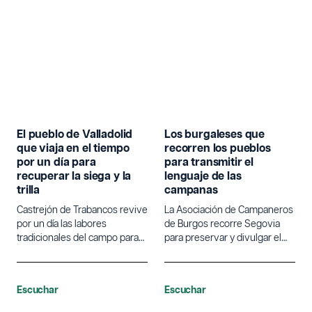
El pueblo de Valladolid
Los burgaleses que
que viaja en el tiempo
recorren los pueblos
por un día para
para transmitir el
recuperar la siega y la
lenguaje de las
trilla
campanas
Castrejón de Trabancos revive
La Asociación de Campaneros
por un día las labores
de Burgos recorre Segovia
tradicionales del campo para
para preservar y divulgar el
poner en valor la agricultura.
lenguaje tradicional de las
campanas.
Escuchar
Escuchar