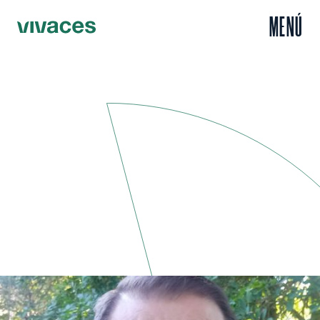
MENÚ
Inicio
Escuchar
José María, el primer concejal de Repoblación de España
/
/