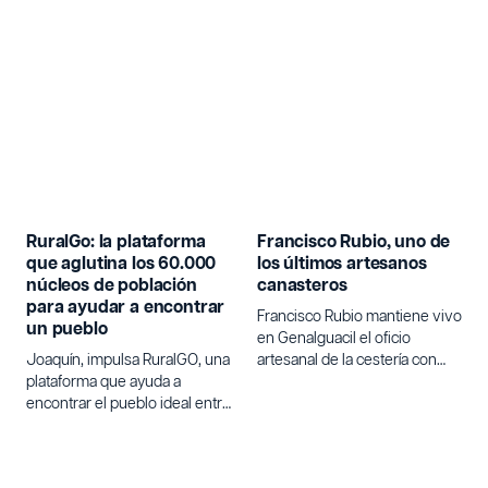
RuralGo: la plataforma
Francisco Rubio, uno de
que aglutina los 60.000
los últimos artesanos
núcleos de población
canasteros
para ayudar a encontrar
Francisco Rubio mantiene vivo
un pueblo
en Genalguacil el oficio
Joaquín, impulsa RuralGO, una
artesanal de la cestería con
plataforma que ayuda a
varetas de olivo.
encontrar el pueblo ideal entre
los 60.000 núcleos de
población de España para
quienes buscan un cambio de