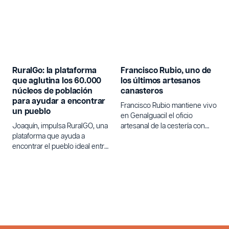
RuralGo: la plataforma
Francisco Rubio, uno de
que aglutina los 60.000
los últimos artesanos
núcleos de población
canasteros
para ayudar a encontrar
Francisco Rubio mantiene vivo
un pueblo
en Genalguacil el oficio
Joaquín, impulsa RuralGO, una
artesanal de la cestería con
plataforma que ayuda a
varetas de olivo.
encontrar el pueblo ideal entre
los 60.000 núcleos de
población de España para
quienes buscan un cambio de
vida.