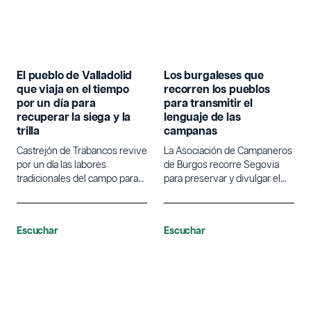
El pueblo de Valladolid
Los burgaleses que
que viaja en el tiempo
recorren los pueblos
por un día para
para transmitir el
recuperar la siega y la
lenguaje de las
trilla
campanas
Castrejón de Trabancos revive
La Asociación de Campaneros
por un día las labores
de Burgos recorre Segovia
tradicionales del campo para
para preservar y divulgar el
poner en valor la agricultura.
lenguaje tradicional de las
campanas.
Escuchar
Escuchar