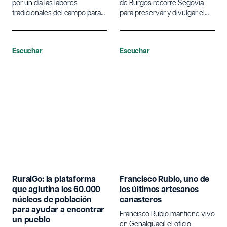
por un día las labores
de Burgos recorre Segovia
tradicionales del campo para
para preservar y divulgar el
poner en valor la agricultura.
lenguaje tradicional de las
campanas.
Escuchar
Escuchar
RuralGo: la plataforma
Francisco Rubio, uno de
que aglutina los 60.000
los últimos artesanos
núcleos de población
canasteros
para ayudar a encontrar
Francisco Rubio mantiene vivo
un pueblo
en Genalguacil el oficio