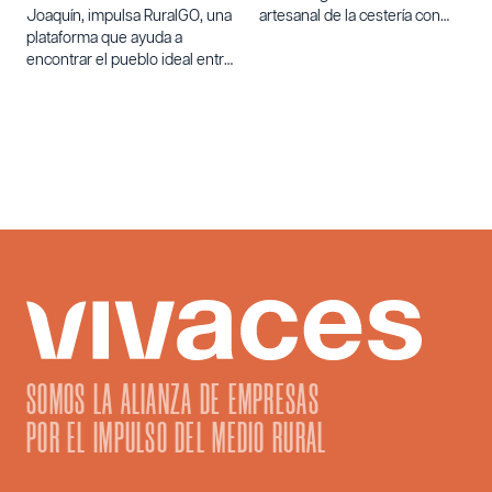
Joaquín, impulsa RuralGO, una
artesanal de la cestería con
plataforma que ayuda a
varetas de olivo.
encontrar el pueblo ideal entre
los 60.000 núcleos de
población de España para
quienes buscan un cambio de
vida.
SOMOS LA ALIANZA DE EMPRESAS
POR EL IMPULSO DEL MEDIO RURAL