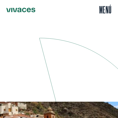
MENÚ
Inicio
Escuchar
Felipe y el nuevo bar de Laroya
/
/