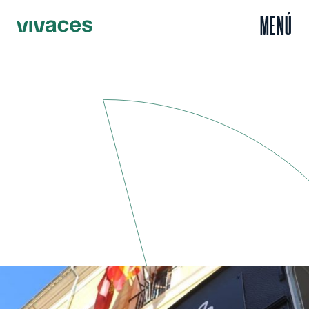
MENÚ
Inicio
Escuchar
Eneko, peluquero sobre ruedas en el medio rural
/
/