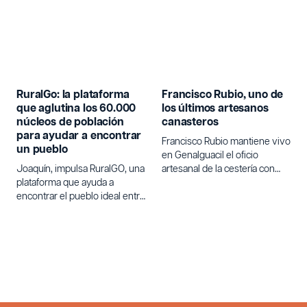
RuralGo: la plataforma
Francisco Rubio, uno de
que aglutina los 60.000
los últimos artesanos
núcleos de población
canasteros
para ayudar a encontrar
Francisco Rubio mantiene vivo
un pueblo
en Genalguacil el oficio
Joaquín, impulsa RuralGO, una
artesanal de la cestería con
plataforma que ayuda a
varetas de olivo.
encontrar el pueblo ideal entre
los 60.000 núcleos de
población de España para
quienes buscan un cambio de
vida.