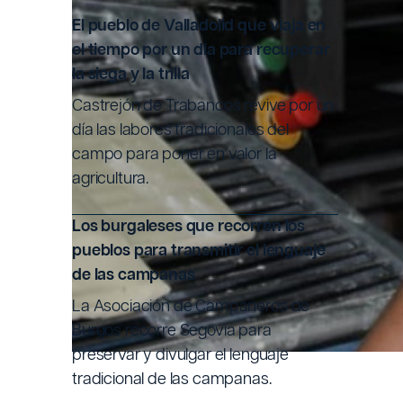
SEGO
El pueblo de Valladolid que viaja en
el tiempo por un día para recuperar
la siega y la trilla
Escrito po
Castrejón de Trabancos revive por un
día las labores tradicionales del
campo para poner en valor la
Fecha de
agricultura.
Los burgaleses que recorren los
pueblos para transmitir el lenguaje
de las campanas
La Asociación de Campaneros de
Burgos recorre Segovia para
preservar y divulgar el lenguaje
tradicional de las campanas.