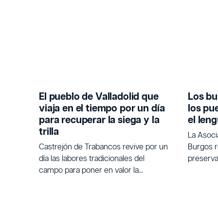
El pueblo de Valladolid que
Los bu
viaja en el tiempo por un día
los pu
para recuperar la siega y la
el len
trilla
La Asoc
Castrejón de Trabancos revive por un
Burgos r
día las labores tradicionales del
preservar
campo para poner en valor la
tradicio
agricultura.