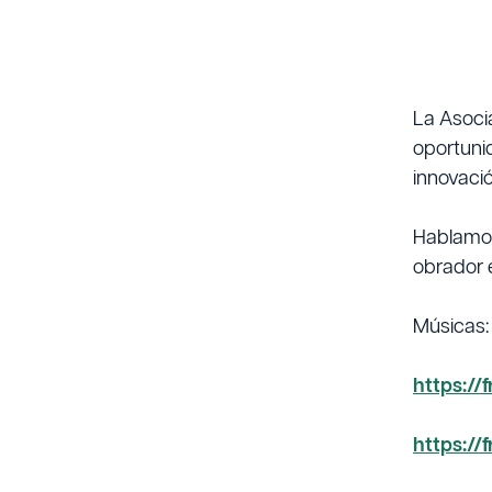
La Asocia
oportuni
innovació
Hablamos
obrador 
Músicas:
https:/
https:/