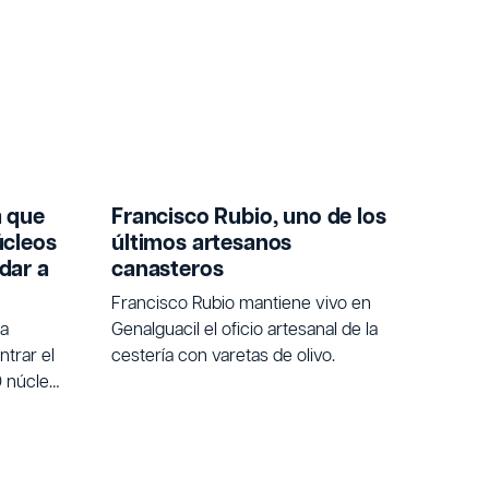
a que
Francisco Rubio, uno de los
úcleos
últimos artesanos
dar a
canasteros
Francisco Rubio mantiene vivo en
na
Genalguacil el oficio artesanal de la
trar el
cestería con varetas de olivo.
0 núcleos
 quienes