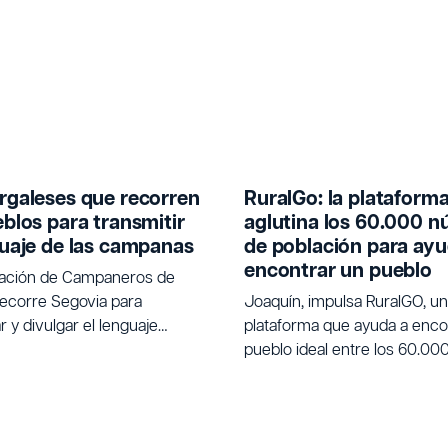
rgaleses que recorren
RuralGo: la plataform
eblos para transmitir
aglutina los 60.000 n
guaje de las campanas
de población para ayu
encontrar un pueblo
iación de Campaneros de
ecorre Segovia para
Joaquín, impulsa RuralGO, u
 y divulgar el lenguaje
plataforma que ayuda a encon
nal de las campanas.
pueblo ideal entre los 60.00
de población de España para
buscan un cambio de vida.