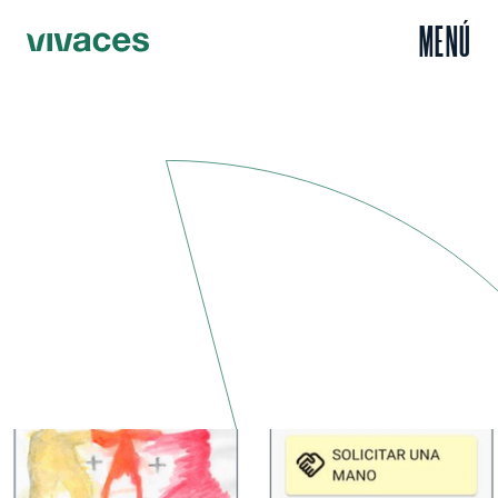
MENÚ
Inicio
Escuchar
Doy, das. La App creada por una asociación cultural de El
/
/