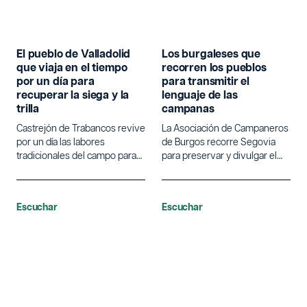
El pueblo de Valladolid
Los burgaleses que
que viaja en el tiempo
recorren los pueblos
por un día para
para transmitir el
recuperar la siega y la
lenguaje de las
trilla
campanas
Castrejón de Trabancos revive
La Asociación de Campaneros
por un día las labores
de Burgos recorre Segovia
tradicionales del campo para
para preservar y divulgar el
poner en valor la agricultura.
lenguaje tradicional de las
campanas.
Escuchar
Escuchar