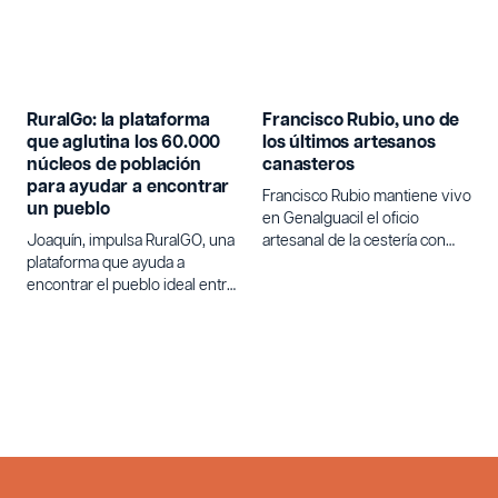
RuralGo: la plataforma
Francisco Rubio, uno de
que aglutina los 60.000
los últimos artesanos
núcleos de población
canasteros
para ayudar a encontrar
Francisco Rubio mantiene vivo
un pueblo
en Genalguacil el oficio
Joaquín, impulsa RuralGO, una
artesanal de la cestería con
plataforma que ayuda a
varetas de olivo.
encontrar el pueblo ideal entre
los 60.000 núcleos de
población de España para
quienes buscan un cambio de
vida.