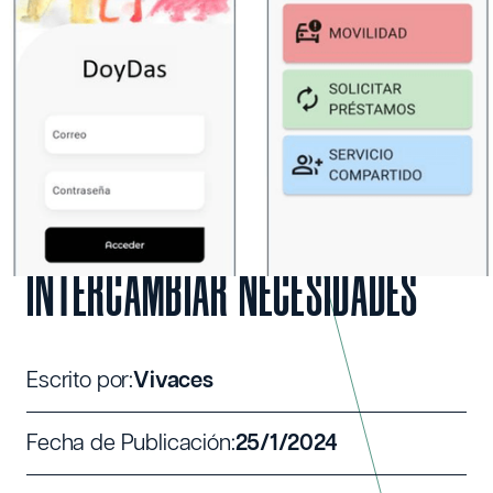
Royo (Soria) para intercambiar necesidades
DOY, DAS. LA APP CREADA POR
UNA ASOCIACIÓN CULTURAL DE
EL ROYO (SORIA) PARA
INTERCAMBIAR NECESIDADES
Escrito por:
Vivaces
Fecha de Publicación:
25/1/2024